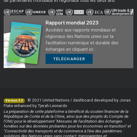
de partenaires mondiaux et régionaux tous les deux ans.
Rapport mondial 2023
Accédez aux rapports mondiaux et
régionaux des Nations unies sur la
facilitation numérique et durable des
échanges en cliquant ici :
TÉLÉCHARGER
© 2021 United Nations / dashboard developed by Jonas
Version 3.5
Flake enhanced by Tjerah Leonardo
La préparation de cette plateforme a bénéficié du soutien financier de la
République de Corée et de la Chine, ainsi que des projets du Compte de
l'ONU pour le développement "Mesures de facilitation des échanges
fondées sur des données probantes pour les économies en transition" et
"Connectivité des transports et du commerce à l'ère des pandémies :
solutions des Nations unies sans contact, transparentes et