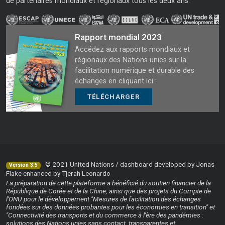
de partenaires mondiaux et régionaux tous les deux ans.
Rapport mondial 2023
Accédez aux rapports mondiaux et
régionaux des Nations unies sur la
facilitation numérique et durable des
échanges en cliquant ici :
TÉLÉCHARGER
© 2021 United Nations / dashboard developed by Jonas
Version 3.5
Flake enhanced by Tjerah Leonardo
La préparation de cette plateforme a bénéficié du soutien financier de la
République de Corée et de la Chine, ainsi que des projets du Compte de
l'ONU pour le développement "Mesures de facilitation des échanges
fondées sur des données probantes pour les économies en transition" et
"Connectivité des transports et du commerce à l'ère des pandémies :
solutions des Nations unies sans contact, transparentes et