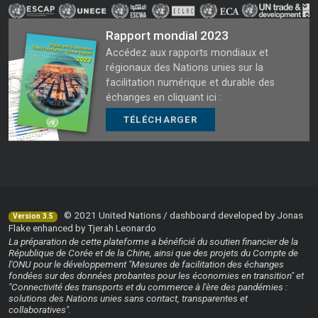
Rapport mondial 2023
Accédez aux rapports mondiaux et
régionaux des Nations unies sur la
facilitation numérique et durable des
échanges en cliquant ici :
TÉLÉCHARGER
© 2021 United Nations / dashboard developed by Jonas
Version 3.5
Flake enhanced by Tjerah Leonardo
La préparation de cette plateforme a bénéficié du soutien financier de la
République de Corée et de la Chine, ainsi que des projets du Compte de
l'ONU pour le développement "Mesures de facilitation des échanges
fondées sur des données probantes pour les économies en transition" et
"Connectivité des transports et du commerce à l'ère des pandémies :
solutions des Nations unies sans contact, transparentes et
collaboratives".