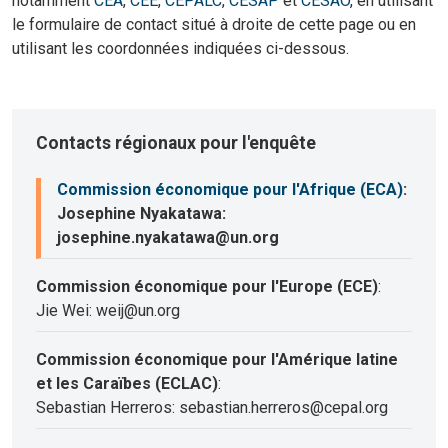
notamment
CEA
,
CEE
,
CEPALC
,
CESAP
et
CESAO
, en utilisant
le formulaire de contact situé à droite de cette page ou en
utilisant les coordonnées indiquées ci-dessous.
Contacts régionaux pour l'enquête
Commission économique pour l'Afrique (ECA)
:
Josephine Nyakatawa:
josephine.nyakatawa@un.org
Commission économique pour l'Europe (ECE)
:
Jie Wei: weij@un.org
Commission économique pour l'Amérique latine
et les Caraïbes (ECLAC)
:
Sebastian Herreros: sebastian.herreros@cepal.org