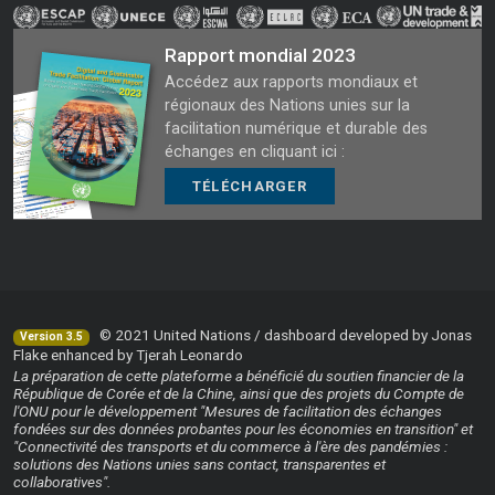
Rapport mondial 2023
Accédez aux rapports mondiaux et
régionaux des Nations unies sur la
facilitation numérique et durable des
échanges en cliquant ici :
TÉLÉCHARGER
© 2021 United Nations / dashboard developed by Jonas
Version 3.5
Flake enhanced by Tjerah Leonardo
La préparation de cette plateforme a bénéficié du soutien financier de la
République de Corée et de la Chine, ainsi que des projets du Compte de
l'ONU pour le développement "Mesures de facilitation des échanges
fondées sur des données probantes pour les économies en transition" et
"Connectivité des transports et du commerce à l'ère des pandémies :
solutions des Nations unies sans contact, transparentes et
collaboratives".