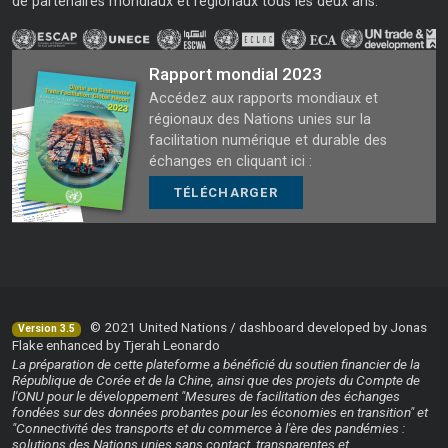
de partenaires mondiaux et régionaux tous les deux ans.
Rapport mondial 2023
Accédez aux rapports mondiaux et
régionaux des Nations unies sur la
facilitation numérique et durable des
échanges en cliquant ici :
TÉLÉCHARGER
© 2021 United Nations / dashboard developed by Jonas
Version 3.5
Flake enhanced by Tjerah Leonardo
La préparation de cette plateforme a bénéficié du soutien financier de la
République de Corée et de la Chine, ainsi que des projets du Compte de
l'ONU pour le développement "Mesures de facilitation des échanges
fondées sur des données probantes pour les économies en transition" et
"Connectivité des transports et du commerce à l'ère des pandémies :
solutions des Nations unies sans contact, transparentes et