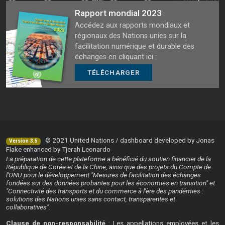
Rapport mondial 2023
Accédez aux rapports mondiaux et
régionaux des Nations unies sur la
facilitation numérique et durable des
échanges en cliquant ici :
TÉLÉCHARGER
© 2021 United Nations / dashboard developed by Jonas
Version 3.5
Flake enhanced by Tjerah Leonardo
La préparation de cette plateforme a bénéficié du soutien financier de la
République de Corée et de la Chine, ainsi que des projets du Compte de
l'ONU pour le développement "Mesures de facilitation des échanges
fondées sur des données probantes pour les économies en transition" et
"Connectivité des transports et du commerce à l'ère des pandémies :
solutions des Nations unies sans contact, transparentes et
collaboratives".
Clause de non-responsabilité
: Les appellations employées et les