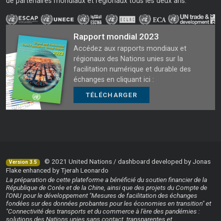
de partenaires mondiaux et régionaux tous les deux ans.
Rapport mondial 2023
Accédez aux rapports mondiaux et
régionaux des Nations unies sur la
facilitation numérique et durable des
échanges en cliquant ici :
TÉLÉCHARGER
© 2021 United Nations / dashboard developed by Jonas
Version 3.5
Flake enhanced by Tjerah Leonardo
La préparation de cette plateforme a bénéficié du soutien financier de la
République de Corée et de la Chine, ainsi que des projets du Compte de
l'ONU pour le développement "Mesures de facilitation des échanges
fondées sur des données probantes pour les économies en transition" et
"Connectivité des transports et du commerce à l'ère des pandémies :
solutions des Nations unies sans contact, transparentes et