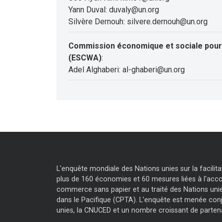
Yann Duval: duvaly@un.org
Silvère Dernouh: silvere.dernouh@un.org
Commission économique et sociale pour 
(ESCWA)
:
Adel Alghaberi: al-ghaberi@un.org
L'enquête mondiale des Nations unies sur la facili
plus de 160 économies et 60 mesures liées à l'accor
commerce sans papier et au traité des Nations unie
dans le Pacifique (CPTA). L'enquête est menée con
unies, la CNUCED et un nombre croissant de parten