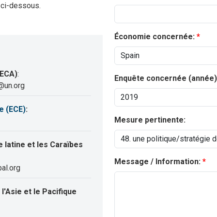
 ci-dessous.
Économie concernée:
(ECA)
:
Enquête concernée (année)
@un.org
e (ECE)
:
Mesure pertinente:
latine et les Caraïbes
Message / Information:
al.org
'Asie et le Pacifique