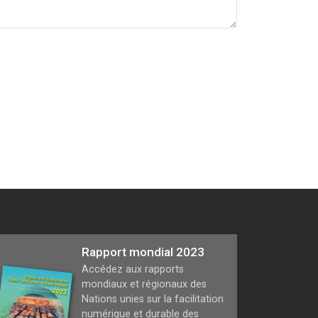
Rapport mondial 2023
Accédez aux rapports
mondiaux et régionaux des
Nations unies sur la facilitation
numérique et durable des