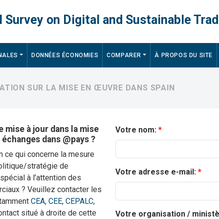
 Survey on Digital and Sustainable Trad
NALES
DONNÉES ÉCONOMIES
COMPARER
À PROPOS DU SITE
MATION SUR LA MISE EN ŒUVRE DANS SPAIN
 mise à jour dans la mise
Votre nom:
s échanges dans @pays ?
en ce qui concerne la mesure
litique/stratégie de
Votre adresse e-mail:
spécial à l’attention des
aux ? Veuillez contacter les
notamment
CEA
,
CEE
,
CEPALC
,
contact situé à droite de cette
Votre organisation / minist