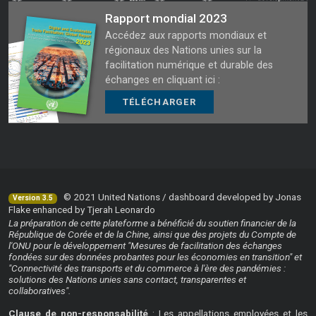
Rapport mondial 2023
Accédez aux rapports mondiaux et
régionaux des Nations unies sur la
facilitation numérique et durable des
échanges en cliquant ici :
TÉLÉCHARGER
© 2021 United Nations / dashboard developed by Jonas
Version 3.5
Flake enhanced by Tjerah Leonardo
La préparation de cette plateforme a bénéficié du soutien financier de la
République de Corée et de la Chine, ainsi que des projets du Compte de
l'ONU pour le développement "Mesures de facilitation des échanges
fondées sur des données probantes pour les économies en transition" et
"Connectivité des transports et du commerce à l'ère des pandémies :
solutions des Nations unies sans contact, transparentes et
collaboratives".
Clause de non-responsabilité
: Les appellations employées et les