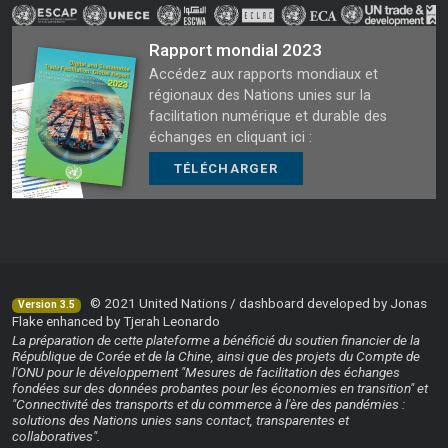
Rapport mondial 2023
Accédez aux rapports mondiaux et
régionaux des Nations unies sur la
facilitation numérique et durable des
échanges en cliquant ici :
TÉLÉCHARGER
© 2021 United Nations / dashboard developed by Jonas
Version 3.5
Flake enhanced by Tjerah Leonardo
La préparation de cette plateforme a bénéficié du soutien financier de la
République de Corée et de la Chine, ainsi que des projets du Compte de
l'ONU pour le développement "Mesures de facilitation des échanges
fondées sur des données probantes pour les économies en transition" et
"Connectivité des transports et du commerce à l'ère des pandémies :
solutions des Nations unies sans contact, transparentes et
collaboratives".