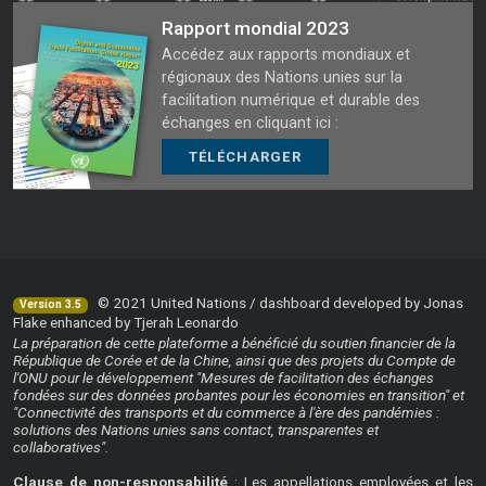
Rapport mondial 2023
Accédez aux rapports mondiaux et
régionaux des Nations unies sur la
facilitation numérique et durable des
échanges en cliquant ici :
TÉLÉCHARGER
© 2021 United Nations / dashboard developed by Jonas
Version 3.5
Flake enhanced by Tjerah Leonardo
La préparation de cette plateforme a bénéficié du soutien financier de la
République de Corée et de la Chine, ainsi que des projets du Compte de
l'ONU pour le développement "Mesures de facilitation des échanges
fondées sur des données probantes pour les économies en transition" et
"Connectivité des transports et du commerce à l'ère des pandémies :
solutions des Nations unies sans contact, transparentes et
collaboratives".
Clause de non-responsabilité
: Les appellations employées et les