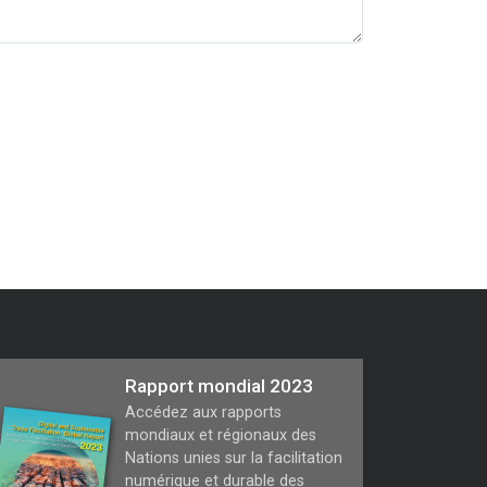
Rapport mondial 2023
Accédez aux rapports
mondiaux et régionaux des
Nations unies sur la facilitation
numérique et durable des