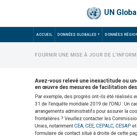
Skip to main content
UN Global
Main navigation
ACCUEIL
DONNÉES GLOBALES
DONNÉES RÉGIO
FOURNIR UNE MISE À JOUR DE L'INFORM
Avez-vous relevé une inexactitude ou une
en œuvre des mesures de facilitation de
Par exemple, des progrès ont-ils été réalisés 
31 de l'enquête mondiale 2019 de l'ONU : Un cadr
arrangements administratifs pour assurer la co
frontalières ? Veuillez contacter les Commissi
Unies, notamment
CEA
,
CEE
,
CEPALC
,
CESAP
e
formulaire de contact situé à droite de cette pag