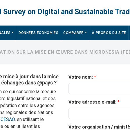
 Survey on Digital and Sustainable Trad
NALES
DONNÉES ÉCONOMIES
COMPARER
À PROPOS DU SITE
ATION SUR LA MISE EN ŒUVRE DANS MICRONESIA (FED
 mise à jour dans la mise
Votre nom:
s échanges dans @pays ?
en ce qui concerne la mesure
e législatif national et des
Votre adresse e-mail:
opération entre les agences
ons régionales des Nations
t
CESAO
, en utilisant le
e ou en utilisant les
Votre organisation / minist