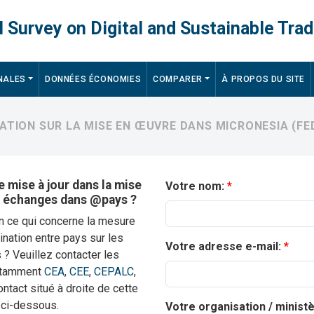
 Survey on Digital and Sustainable Trad
NALES
DONNÉES ÉCONOMIES
COMPARER
À PROPOS DU SITE
ATION SUR LA MISE EN ŒUVRE DANS MICRONESIA (FED
 mise à jour dans la mise
Votre nom:
s échanges dans @pays ?
en ce qui concerne la mesure
nation entre pays sur les
Votre adresse e-mail:
? Veuillez contacter les
notamment
CEA
,
CEE
,
CEPALC
,
contact situé à droite de cette
 ci-dessous.
Votre organisation / minist