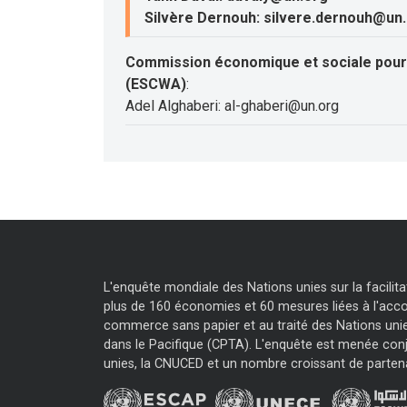
Silvère Dernouh: silvere.dernouh@un
Commission économique et sociale pour 
(ESCWA)
:
Adel Alghaberi: al-ghaberi@un.org
L'enquête mondiale des Nations unies sur la facili
plus de 160 économies et 60 mesures liées à l'accor
commerce sans papier et au traité des Nations unie
dans le Pacifique (CPTA). L'enquête est menée con
unies, la CNUCED et un nombre croissant de parten