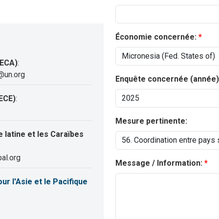
Économie concernée:
(ECA)
:
@un.org
Enquête concernée (année)
ECE)
:
Mesure pertinente:
latine et les Caraïbes
al.org
Message / Information:
 l'Asie et le Pacifique