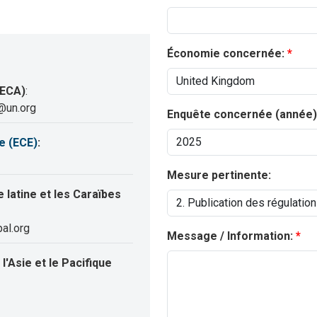
Économie concernée:
(ECA)
:
@un.org
Enquête concernée (année)
e (ECE)
:
Mesure pertinente:
latine et les Caraïbes
al.org
Message / Information:
'Asie et le Pacifique