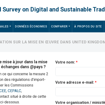
 Survey on Digital and Sustainable Trad
NALES
DONNÉES ÉCONOMIES
COMPARER
À PROPOS DU SITE
MATION SUR LA MISE EN ŒUVRE DANS UNITED KINGDO
 mise à jour dans la mise
Votre nom:
s échanges dans @pays ?
n ce qui concerne la mesure 2
on des régulations d'import-
Votre adresse e-mail:
cter les Commissions
CEE
,
CEPALC
,
contact situé à droite de cette
 ci-dessous.
Votre organisation / minist