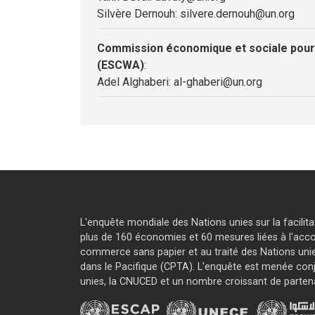
Silvère Dernouh: silvere.dernouh@un.org
Commission économique et sociale pour 
(ESCWA)
:
Adel Alghaberi: al-ghaberi@un.org
L'enquête mondiale des Nations unies sur la facili
plus de 160 économies et 60 mesures liées à l'accor
commerce sans papier et au traité des Nations unie
dans le Pacifique (CPTA). L'enquête est menée con
unies, la CNUCED et un nombre croissant de parten