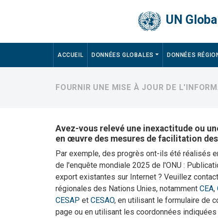
Skip to main content
UN Global
Main navigation
ACCUEIL
DONNÉES GLOBALES
DONNÉES RÉGIO
FOURNIR UNE MISE À JOUR DE L'INFOR
Avez-vous relevé une inexactitude ou une
en œuvre des mesures de facilitation de
Par exemple, des progrès ont-ils été réalisés e
de l'enquête mondiale 2025 de l'ONU : Publicati
export existantes sur Internet ? Veuillez conta
régionales des Nations Unies, notamment
CEA
,
CESAP
et
CESAO
, en utilisant le formulaire de 
page ou en utilisant les coordonnées indiquées