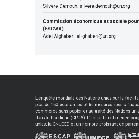
Silvère Dernouh: silvere.dernouh@un.org
Commission économique et sociale pour 
(ESCWA)
:
Adel Alghaberi: al-ghaberi@un.org
L'enquête mondiale des Nations unies sur la facili
plus de 160 économies et 60 mesures liées à l'accor
commerce sans papier et au traité des Nations unie
dans le Pacifique (CPTA). L'enquête est menée con
unies, la CNUCED et un nombre croissant de parten