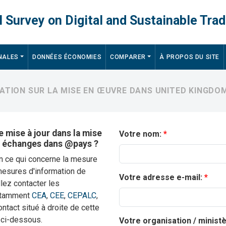
 Survey on Digital and Sustainable Trad
NALES
DONNÉES ÉCONOMIES
COMPARER
À PROPOS DU SITE
MATION SUR LA MISE EN ŒUVRE DANS UNITED KINGDO
 mise à jour dans la mise
Votre nom:
s échanges dans @pays ?
en ce qui concerne la mesure
mesures d'information de
Votre adresse e-mail:
lez contacter les
notamment
CEA
,
CEE
,
CEPALC
,
contact situé à droite de cette
 ci-dessous.
Votre organisation / minist