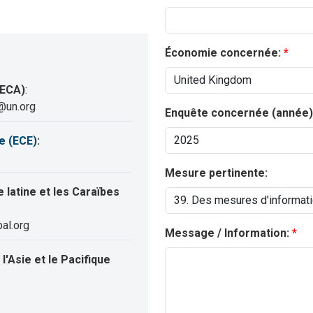
Économie concernée:
(ECA)
:
@un.org
Enquête concernée (année)
e (ECE)
:
Mesure pertinente:
latine et les Caraïbes
al.org
Message / Information:
'Asie et le Pacifique