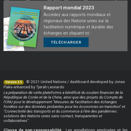
Rapport mondial 2023
Accédez aux rapports mondiaux et
régionaux des Nations unies sur la
facilitation numérique et durable des
échanges en cliquant ici :
TÉLÉCHARGER
© 2021 United Nations / dashboard developed by Jonas
Version 3.5
Flake enhanced by Tjerah Leonardo
La préparation de cette plateforme a bénéficié du soutien financier de la
République de Corée et de la Chine, ainsi que des projets du Compte de
l'ONU pour le développement "Mesures de facilitation des échanges
fondées sur des données probantes pour les économies en transition" et
"Connectivité des transports et du commerce à l'ère des pandémies :
solutions des Nations unies sans contact, transparentes et
collaboratives".
Clause de non-responsabilité
: Les appellations employées et les