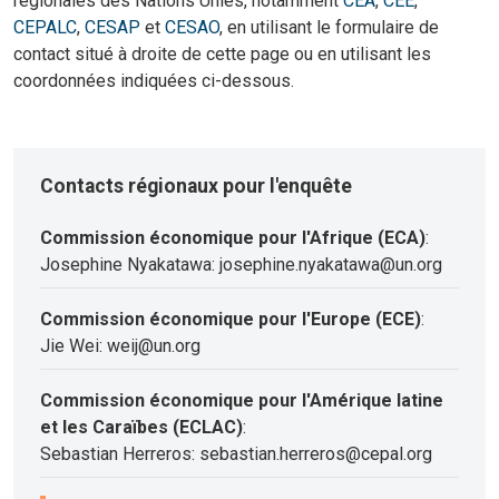
régionales des Nations Unies, notamment
CEA
,
CEE
,
CEPALC
,
CESAP
et
CESAO
, en utilisant le formulaire de
contact situé à droite de cette page ou en utilisant les
coordonnées indiquées ci-dessous.
Contacts régionaux pour l'enquête
Commission économique pour l'Afrique (ECA)
:
Josephine Nyakatawa: josephine.nyakatawa@un.org
Commission économique pour l'Europe (ECE)
:
Jie Wei: weij@un.org
Commission économique pour l'Amérique latine
et les Caraïbes (ECLAC)
:
Sebastian Herreros: sebastian.herreros@cepal.org