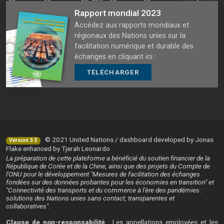
Rapport mondial 2023
Accédez aux rapports mondiaux et
régionaux des Nations unies sur la
facilitation numérique et durable des
échanges en cliquant ici :
TÉLÉCHARGER
© 2021 United Nations / dashboard developed by Jonas
Version 3.5
Flake enhanced by Tjerah Leonardo
La préparation de cette plateforme a bénéficié du soutien financier de la
République de Corée et de la Chine, ainsi que des projets du Compte de
l'ONU pour le développement "Mesures de facilitation des échanges
fondées sur des données probantes pour les économies en transition" et
"Connectivité des transports et du commerce à l'ère des pandémies :
solutions des Nations unies sans contact, transparentes et
collaboratives".
Clause de non-responsabilité
: Les appellations employées et les