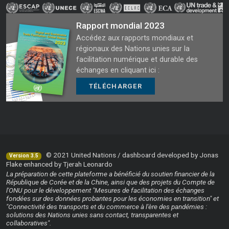
Rapport mondial 2023
Accédez aux rapports mondiaux et
régionaux des Nations unies sur la
facilitation numérique et durable des
échanges en cliquant ici :
TÉLÉCHARGER
© 2021 United Nations / dashboard developed by Jonas
Version 3.5
Flake enhanced by Tjerah Leonardo
La préparation de cette plateforme a bénéficié du soutien financier de la
République de Corée et de la Chine, ainsi que des projets du Compte de
l'ONU pour le développement "Mesures de facilitation des échanges
fondées sur des données probantes pour les économies en transition" et
"Connectivité des transports et du commerce à l'ère des pandémies :
solutions des Nations unies sans contact, transparentes et
collaboratives".