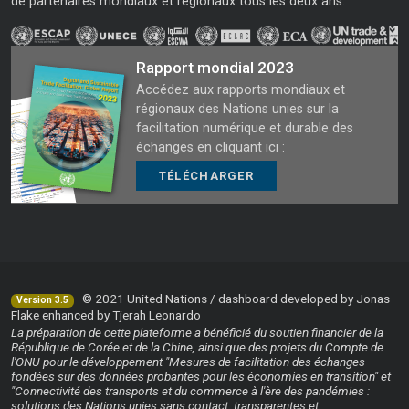
de partenaires mondiaux et régionaux tous les deux ans.
Rapport mondial 2023
Accédez aux rapports mondiaux et
régionaux des Nations unies sur la
facilitation numérique et durable des
échanges en cliquant ici :
TÉLÉCHARGER
© 2021 United Nations / dashboard developed by Jonas
Version 3.5
Flake enhanced by Tjerah Leonardo
La préparation de cette plateforme a bénéficié du soutien financier de la
République de Corée et de la Chine, ainsi que des projets du Compte de
l'ONU pour le développement "Mesures de facilitation des échanges
fondées sur des données probantes pour les économies en transition" et
"Connectivité des transports et du commerce à l'ère des pandémies :
solutions des Nations unies sans contact, transparentes et