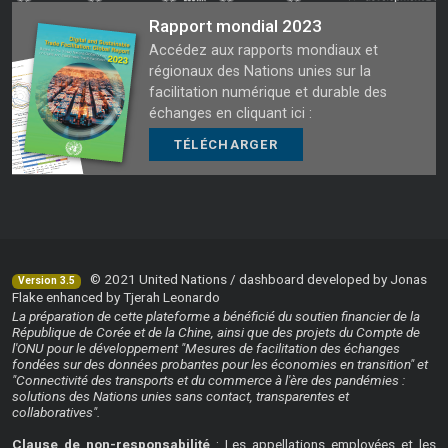
Rapport mondial 2023
Accédez aux rapports mondiaux et
régionaux des Nations unies sur la
facilitation numérique et durable des
échanges en cliquant ici :
TÉLÉCHARGER
© 2021 United Nations / dashboard developed by Jonas
Version 3.5
Flake enhanced by Tjerah Leonardo
La préparation de cette plateforme a bénéficié du soutien financier de la
République de Corée et de la Chine, ainsi que des projets du Compte de
l'ONU pour le développement "Mesures de facilitation des échanges
fondées sur des données probantes pour les économies en transition" et
"Connectivité des transports et du commerce à l'ère des pandémies :
solutions des Nations unies sans contact, transparentes et
collaboratives".
Clause de non-responsabilité
: Les appellations employées et les