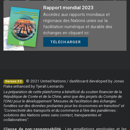
Rapport mondial 2023
Accédez aux rapports mondiaux et
régionaux des Nations unies sur la
facilitation numérique et durable des
échanges en cliquant ici :
TÉLÉCHARGER
© 2021 United Nations / dashboard developed by Jonas
Version 3.5
Flake enhanced by Tjerah Leonardo
La préparation de cette plateforme a bénéficié du soutien financier de la
République de Corée et de la Chine, ainsi que des projets du Compte de
l'ONU pour le développement "Mesures de facilitation des échanges
fondées sur des données probantes pour les économies en transition" et
"Connectivité des transports et du commerce à l'ère des pandémies :
solutions des Nations unies sans contact, transparentes et
collaboratives".
Clause de non-responsabilité
: Les appellations employées et les