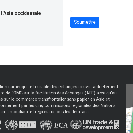
l'Asie occidentale
tation numérique et durable des échanges couvre actuellement
d de l'OMC sur la facilitation des échanges (AFE) ainsi qu'au
s sur le commerce transfrontalier sans papier en Asie et
jointement par les cinq commissions régionales des Nations
aires mondiaux et régionaux tous les deux ans.