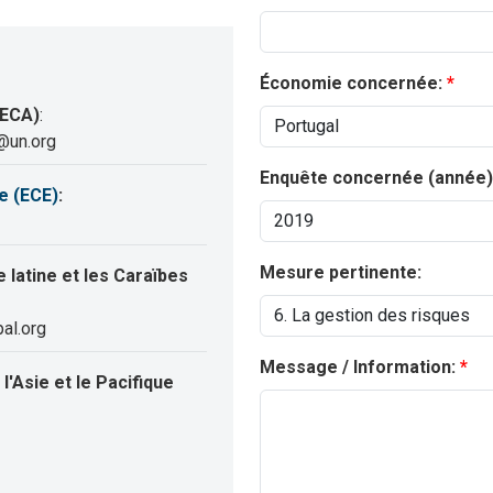
Économie concernée:
(ECA)
:
@un.org
Enquête concernée (année)
e (ECE)
:
Mesure pertinente:
latine et les Caraïbes
al.org
Message / Information:
'Asie et le Pacifique