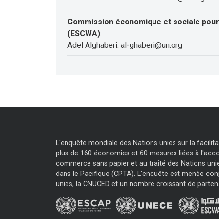
Commission économique et sociale pour 
(ESCWA)
:
Adel Alghaberi: al-ghaberi@un.org
L'enquête mondiale des Nations unies sur la facili
plus de 160 économies et 60 mesures liées à l'accor
commerce sans papier et au traité des Nations unie
dans le Pacifique (CPTA). L'enquête est menée con
unies, la CNUCED et un nombre croissant de parten