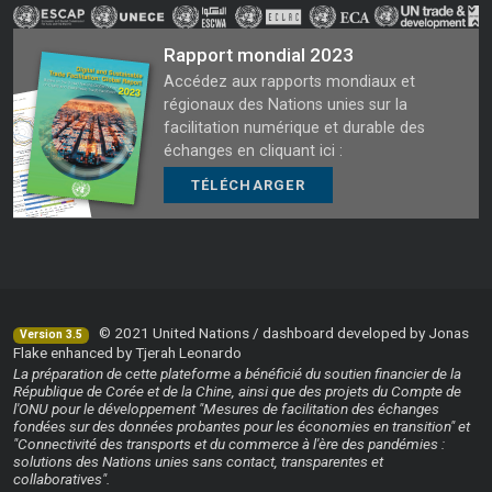
Rapport mondial 2023
Accédez aux rapports mondiaux et
régionaux des Nations unies sur la
facilitation numérique et durable des
échanges en cliquant ici :
TÉLÉCHARGER
© 2021 United Nations / dashboard developed by Jonas
Version 3.5
Flake enhanced by Tjerah Leonardo
La préparation de cette plateforme a bénéficié du soutien financier de la
République de Corée et de la Chine, ainsi que des projets du Compte de
l'ONU pour le développement "Mesures de facilitation des échanges
fondées sur des données probantes pour les économies en transition" et
"Connectivité des transports et du commerce à l'ère des pandémies :
solutions des Nations unies sans contact, transparentes et
collaboratives".