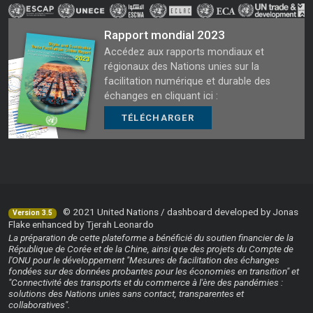
Rapport mondial 2023
Accédez aux rapports mondiaux et
régionaux des Nations unies sur la
facilitation numérique et durable des
échanges en cliquant ici :
TÉLÉCHARGER
© 2021 United Nations / dashboard developed by Jonas
Version 3.5
Flake enhanced by Tjerah Leonardo
La préparation de cette plateforme a bénéficié du soutien financier de la
République de Corée et de la Chine, ainsi que des projets du Compte de
l'ONU pour le développement "Mesures de facilitation des échanges
fondées sur des données probantes pour les économies en transition" et
"Connectivité des transports et du commerce à l'ère des pandémies :
solutions des Nations unies sans contact, transparentes et
collaboratives".