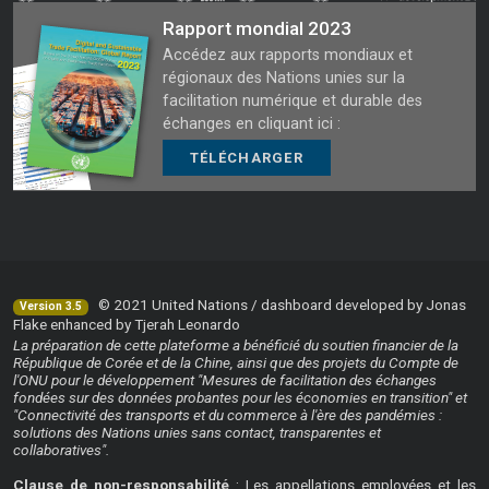
Rapport mondial 2023
Accédez aux rapports mondiaux et
régionaux des Nations unies sur la
facilitation numérique et durable des
échanges en cliquant ici :
TÉLÉCHARGER
© 2021 United Nations / dashboard developed by Jonas
Version 3.5
Flake enhanced by Tjerah Leonardo
La préparation de cette plateforme a bénéficié du soutien financier de la
République de Corée et de la Chine, ainsi que des projets du Compte de
l'ONU pour le développement "Mesures de facilitation des échanges
fondées sur des données probantes pour les économies en transition" et
"Connectivité des transports et du commerce à l'ère des pandémies :
solutions des Nations unies sans contact, transparentes et
collaboratives".
Clause de non-responsabilité
: Les appellations employées et les