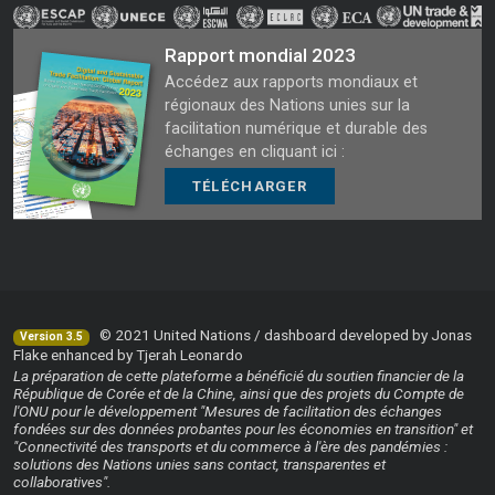
Rapport mondial 2023
Accédez aux rapports mondiaux et
régionaux des Nations unies sur la
facilitation numérique et durable des
échanges en cliquant ici :
TÉLÉCHARGER
© 2021 United Nations / dashboard developed by Jonas
Version 3.5
Flake enhanced by Tjerah Leonardo
La préparation de cette plateforme a bénéficié du soutien financier de la
République de Corée et de la Chine, ainsi que des projets du Compte de
l'ONU pour le développement "Mesures de facilitation des échanges
fondées sur des données probantes pour les économies en transition" et
"Connectivité des transports et du commerce à l'ère des pandémies :
solutions des Nations unies sans contact, transparentes et
collaboratives".