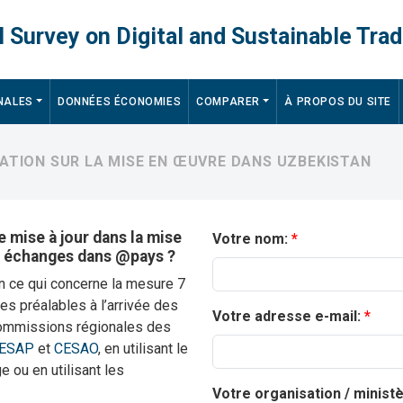
 Survey on Digital and Sustainable Trad
NALES
DONNÉES ÉCONOMIES
COMPARER
À PROPOS DU SITE
MATION SUR LA MISE EN ŒUVRE DANS UZBEKISTAN
 mise à jour dans la mise
Votre nom:
s échanges dans @pays ?
n ce qui concerne la mesure 7
s préalables à l’arrivée des
Votre adresse e-mail:
s Commissions régionales des
ESAP
et
CESAO
, en utilisant le
e ou en utilisant les
Votre organisation / minist