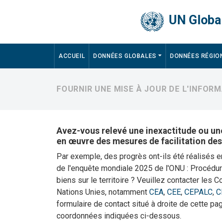
Skip to main content
UN Global
Main navigation
ACCUEIL
DONNÉES GLOBALES
DONNÉES RÉGIO
FOURNIR UNE MISE À JOUR DE L'INFOR
Avez-vous relevé une inexactitude ou une
en œuvre des mesures de facilitation de
Par exemple, des progrès ont-ils été réalisés e
de l'enquête mondiale 2025 de l'ONU : Procédure
biens sur le territoire ? Veuillez contacter le
Nations Unies, notamment
CEA
,
CEE
,
CEPALC
,
C
formulaire de contact situé à droite de cette pag
coordonnées indiquées ci-dessous.