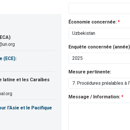
Économie concernée:
(ECA)
:
@un.org
Enquête concernée (année)
e (ECE)
:
Mesure pertinente:
latine et les Caraïbes
al.org
Message / Information:
 l'Asie et le Pacifique