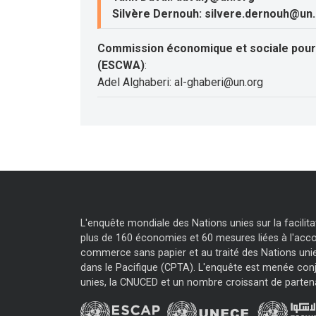
Silvère Dernouh: silvere.dernouh@un
Commission économique et sociale pour 
(ESCWA)
:
Adel Alghaberi: al-ghaberi@un.org
L'enquête mondiale des Nations unies sur la facili
plus de 160 économies et 60 mesures liées à l'accor
commerce sans papier et au traité des Nations unie
dans le Pacifique (CPTA). L'enquête est menée con
unies, la CNUCED et un nombre croissant de parten