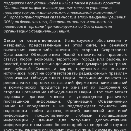
поддержке Республики Корея и КНР, а также в рамках проектов
"Основанные на фактических данных меры по упрощению
процедур торговли для экономик с переходной экономикой"
и "Торгово-транспортная связанность в эпоху пандемии: решения
ООН для бесконтактных, беспрепятственных и совместных
перевозок и торговли", финансируемых со Счета развития
Организации Объединенных Наций.
Отказ от ответственности
: Используемые обозначения и
материалы, представленные на этом сайте, не означают
выражения какого-либо мнения со стороны Секретариата
Организации Объединенных Наций относительно правового
статуса любой экономик, территории, города или района, их
властей, или относительно делимитации и демаркации их границ
или рубежей. Ссылки и карты, полученные из внешних
источников, могут не соответствовать редакционным правилам
Организации Объединенных Наций. Упоминание конкретных
региональных торговых соглашений, фирменных наименований
и коммерческих продуктов не означает их одобрения со
стороны Организации Объединенных Наций. Этот сайт может
содержать данные, мнения и утверждения различных
поставщиков информации. Организация Объединенных
Наций не определяет и не подтверждает точности или
надежности любых данных, мнений, заявлений или иной
информации, предоставленной любыми поставщиками
информации / данных. Для получения дополнительной
информации, в том числе более подробных сведений о группах
экономик, перейдите к
полному тексту отчета
. По всем вопросам,