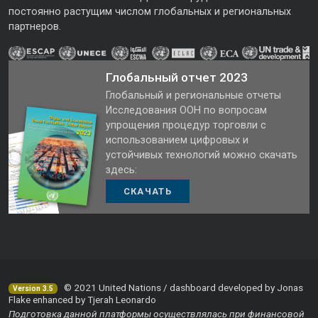
постоянно растущим числом глобальных и региональных
партнеров.
Глобальный отчет 2023
Глобальный и региональные отчеты
Исследования ООН по вопросам
упрощения процедур торговли с
использованием цифровых и
устойчивых технологий можно скачать
здесь:
СКАЧАТЬ
© 2021 United Nations / dashboard developed by Jonas
Version 3.5
Flake enhanced by Tjerah Leonardo
Подготовка данной платформы осуществлялась при финансовой