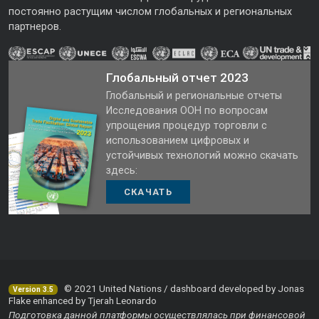
постоянно растущим числом глобальных и региональных
партнеров.
Глобальный отчет 2023
Глобальный и региональные отчеты
Исследования ООН по вопросам
упрощения процедур торговли с
использованием цифровых и
устойчивых технологий можно скачать
здесь:
СКАЧАТЬ
© 2021 United Nations / dashboard developed by Jonas
Version 3.5
Flake enhanced by Tjerah Leonardo
Подготовка данной платформы осуществлялась при финансовой