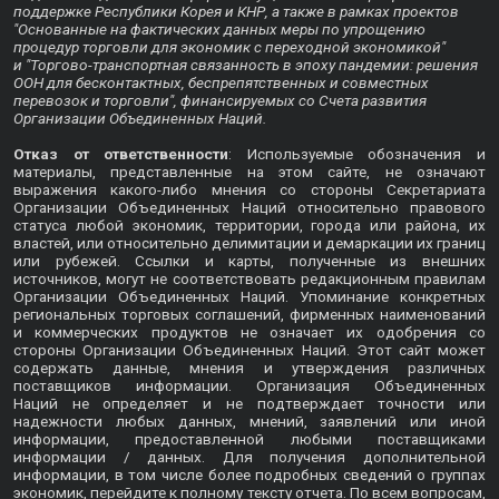
поддержке Республики Корея и КНР, а также в рамках проектов
"Основанные на фактических данных меры по упрощению
процедур торговли для экономик с переходной экономикой"
и "Торгово-транспортная связанность в эпоху пандемии: решения
ООН для бесконтактных, беспрепятственных и совместных
перевозок и торговли", финансируемых со Счета развития
Организации Объединенных Наций.
Отказ от ответственности
: Используемые обозначения и
материалы, представленные на этом сайте, не означают
выражения какого-либо мнения со стороны Секретариата
Организации Объединенных Наций относительно правового
статуса любой экономик, территории, города или района, их
властей, или относительно делимитации и демаркации их границ
или рубежей. Ссылки и карты, полученные из внешних
источников, могут не соответствовать редакционным правилам
Организации Объединенных Наций. Упоминание конкретных
региональных торговых соглашений, фирменных наименований
и коммерческих продуктов не означает их одобрения со
стороны Организации Объединенных Наций. Этот сайт может
содержать данные, мнения и утверждения различных
поставщиков информации. Организация Объединенных
Наций не определяет и не подтверждает точности или
надежности любых данных, мнений, заявлений или иной
информации, предоставленной любыми поставщиками
информации / данных. Для получения дополнительной
информации, в том числе более подробных сведений о группах
экономик, перейдите к
полному тексту отчета
. По всем вопросам,