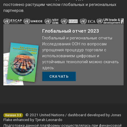
постоянно растущим числом глобальных и региональных
партнеров.
Глобальный отчет 2023
Глобальный и региональные отчеты
Исследования ООН по вопросам
упрощения процедур торговли с
использованием цифровых и
устойчивых технологий можно скачать
здесь:
СКАЧАТЬ
© 2021 United Nations / dashboard developed by Jonas
Version 3.5
Flake enhanced by Tjerah Leonardo
Подготовка данной платформы осуществлялась при финансовой