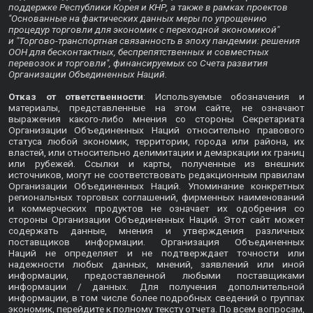
поддержке Республики Корея и КНР, а также в рамках проектов
"Основанные на фактических данных меры по упрощению
процедур торговли для экономик с переходной экономикой"
и "Торгово-транспортная связанность в эпоху пандемии: решения
ООН для бесконтактных, беспрепятственных и совместных
перевозок и торговли", финансируемых со Счета развития
Организации Объединенных Наций.
Отказ от ответственности
: Используемые обозначения и
материалы, представленные на этом сайте, не означают
выражения какого-либо мнения со стороны Секретариата
Организации Объединенных Наций относительно правового
статуса любой экономик, территории, города или района, их
властей, или относительно делимитации и демаркации их границ
или рубежей. Ссылки и карты, полученные из внешних
источников, могут не соответствовать редакционным правилам
Организации Объединенных Наций. Упоминание конкретных
региональных торговых соглашений, фирменных наименований
и коммерческих продуктов не означает их одобрения со
стороны Организации Объединенных Наций. Этот сайт может
содержать данные, мнения и утверждения различных
поставщиков информации. Организация Объединенных
Наций не определяет и не подтверждает точности или
надежности любых данных, мнений, заявлений или иной
информации, предоставленной любыми поставщиками
информации / данных. Для получения дополнительной
информации, в том числе более подробных сведений о группах
экономик, перейдите к
полному тексту отчета
. По всем вопросам,