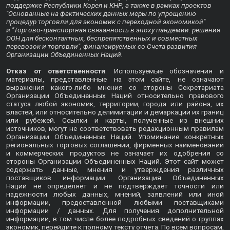
поддержке Республики Корея и КНР, а также в рамках проектов
"Основанные на фактических данных меры по упрощению
процедур торговли для экономик с переходной экономикой"
и "Торгово-транспортная связанность в эпоху пандемии: решения
ООН для бесконтактных, беспрепятственных и совместных
перевозок и торговли", финансируемых со Счета развития
Организации Объединенных Наций.
Отказ от ответственности
: Используемые обозначения и
материалы, представленные на этом сайте, не означают
выражения какого-либо мнения со стороны Секретариата
Организации Объединенных Наций относительно правового
статуса любой экономик, территории, города или района, их
властей, или относительно делимитации и демаркации их границ
или рубежей. Ссылки и карты, полученные из внешних
источников, могут не соответствовать редакционным правилам
Организации Объединенных Наций. Упоминание конкретных
региональных торговых соглашений, фирменных наименований
и коммерческих продуктов не означает их одобрения со
стороны Организации Объединенных Наций. Этот сайт может
содержать данные, мнения и утверждения различных
поставщиков информации. Организация Объединенных
Наций не определяет и не подтверждает точности или
надежности любых данных, мнений, заявлений или иной
информации, предоставленной любыми поставщиками
информации / данных. Для получения дополнительной
информации, в том числе более подробных сведений о группах
экономик, перейдите к
полному тексту отчета
. По всем вопросам,