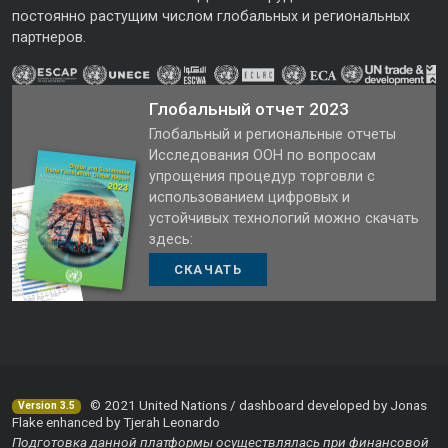
постоянно растущим числом глобальных и региональных
партнеров.
Глобальный отчет 2023
Глобальный и региональные отчеты
Исследования ООН по вопросам
упрощения процедур торговли с
использованием цифровых и
устойчивых технологий можно скачать
здесь:
СКАЧАТЬ
© 2021 United Nations / dashboard developed by Jonas
Version 3.5
Flake enhanced by Tjerah Leonardo
Подготовка данной платформы осуществлялась при финансовой