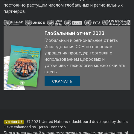
постоянно растущим числом глобальных и региональных
партнеров.
Глобальный отчет 2023
Глобальный и региональные отчеты
Исследования ООН по вопросам
упрощения процедур торговли с
использованием цифровых и
устойчивых технологий можно скачать
здесь:
СКАЧАТЬ
© 2021 United Nations / dashboard developed by Jonas
Version 3.5
Flake enhanced by Tjerah Leonardo
Подготовка данной платформы осуществлялась при финансовой