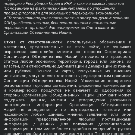
поддержке Республики Корея и КНР, а также в рамках проектов
"Основанные на фактических данных меры по упрощению
процедур торговли для экономик с переходной экономикой"
и "Торгово-транспортная связанность в эпоху пандемии: решения
ООН для бесконтактных, беспрепятственных и совместных
перевозок и торговли", финансируемых со Счета развития
Организации Объединенных Наций.
Отказ от ответственности
: Используемые обозначения и
материалы, представленные на этом сайте, не означают
выражения какого-либо мнения со стороны Секретариата
Организации Объединенных Наций относительно правового
статуса любой экономик, территории, города или района, их
властей, или относительно делимитации и демаркации их границ
или рубежей. Ссылки и карты, полученные из внешних
источников, могут не соответствовать редакционным правилам
Организации Объединенных Наций. Упоминание конкретных
региональных торговых соглашений, фирменных наименований
и коммерческих продуктов не означает их одобрения со
стороны Организации Объединенных Наций. Этот сайт может
содержать данные, мнения и утверждения различных
поставщиков информации. Организация Объединенных
Наций не определяет и не подтверждает точности или
надежности любых данных, мнений, заявлений или иной
информации, предоставленной любыми поставщиками
информации / данных. Для получения дополнительной
информации, в том числе более подробных сведений о группах
экономик, перейдите к
полному тексту отчета
. По всем вопросам,