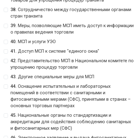
товаров для упрощения процедур транзита
38.
Сотрудничество между государственными органами
стран транзита
39.
Меры, позволяющие МСП иметь доступ к информации
о правилах ведения торговли
40.
МСП и услуги УЭО
41.
Доступ МСП к системе "единого окна"
42.
Представительство МСП в Национальном комитете по
упрощению процедур торговли
43.
Другие специальные меры для МСП
44.
Оснащение испытательных и лабораторных
помещений в соответствии с санитарными и
фитосанитарными мерами (СФС), принятыми в странах –
основных торговых партнерах
45.
Национальные органы по стандартизации и
аккредитации для содействия соблюдению санитарных
и фитосанитарных мер (СФС)
46.
Электронное заявление и выдача фитосанитарных