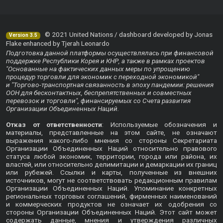
© 2021 United Nations / dashboard developed by Jonas
Version 3.5
Flake enhanced by Tjerah Leonardo
Подготовка данной платформы осуществлялась при финансовой
поддержке Республики Корея и КНР, а также в рамках проектов
"Основанные на фактических данных меры по упрощению
процедур торговли для экономик с переходной экономикой"
и "Торгово-транспортная связанность в эпоху пандемии: решения
ООН для бесконтактных, беспрепятственных и совместных
перевозок и торговли", финансируемых со Счета развития
Организации Объединенных Наций.
Отказ от ответственности
: Используемые обозначения и
материалы, представленные на этом сайте, не означают
выражения какого-либо мнения со стороны Секретариата
Организации Объединенных Наций относительно правового
статуса любой экономик, территории, города или района, их
властей, или относительно делимитации и демаркации их границ
или рубежей. Ссылки и карты, полученные из внешних
источников, могут не соответствовать редакционным правилам
Организации Объединенных Наций. Упоминание конкретных
региональных торговых соглашений, фирменных наименований
и коммерческих продуктов не означает их одобрения со
стороны Организации Объединенных Наций. Этот сайт может
содержать данные, мнения и утверждения различных