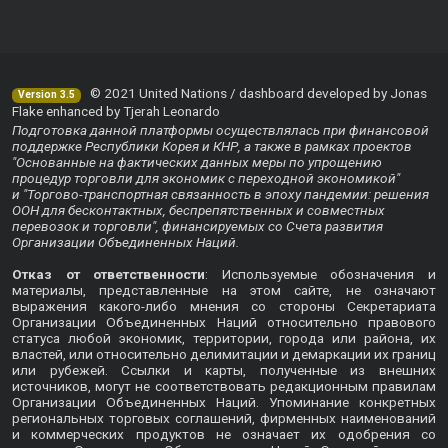
© 2021 United Nations / dashboard developed by Jonas
Version 3.5
Flake enhanced by Tjerah Leonardo
Подготовка данной платформы осуществлялась при финансовой
поддержке Республики Корея и КНР, а также в рамках проектов
"Основанные на фактических данных меры по упрощению
процедур торговли для экономик с переходной экономикой"
и "Торгово-транспортная связанность в эпоху пандемии: решения
ООН для бесконтактных, беспрепятственных и совместных
перевозок и торговли", финансируемых со Счета развития
Организации Объединенных Наций.
Отказ от ответственности
: Используемые обозначения и
материалы, представленные на этом сайте, не означают
выражения какого-либо мнения со стороны Секретариата
Организации Объединенных Наций относительно правового
статуса любой экономик, территории, города или района, их
властей, или относительно делимитации и демаркации их границ
или рубежей. Ссылки и карты, полученные из внешних
источников, могут не соответствовать редакционным правилам
Организации Объединенных Наций. Упоминание конкретных
региональных торговых соглашений, фирменных наименований
и коммерческих продуктов не означает их одобрения со