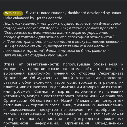
© 2021 United Nations / dashboard developed by Jonas
Version 3.5
Flake enhanced by Tjerah Leonardo
Подготовка данной платформы осуществлялась при финансовой
поддержке Республики Корея и КНР, а также в рамках проектов
"Основанные на фактических данных меры по упрощению
процедур торговли для экономик с переходной экономикой"
и "Торгово-транспортная связанность в эпоху пандемии: решения
ООН для бесконтактных, беспрепятственных и совместных
перевозок и торговли", финансируемых со Счета развития
Организации Объединенных Наций.
Отказ от ответственности
: Используемые обозначения и
материалы, представленные на этом сайте, не означают
выражения какого-либо мнения со стороны Секретариата
Организации Объединенных Наций относительно правового
статуса любой экономик, территории, города или района, их
властей, или относительно делимитации и демаркации их границ
или рубежей. Ссылки и карты, полученные из внешних
источников, могут не соответствовать редакционным правилам
Организации Объединенных Наций. Упоминание конкретных
региональных торговых соглашений, фирменных наименований
и коммерческих продуктов не означает их одобрения со
стороны Организации Объединенных Наций. Этот сайт может
содержать данные, мнения и утверждения различных
поставщиков информации. Организация Объединенных