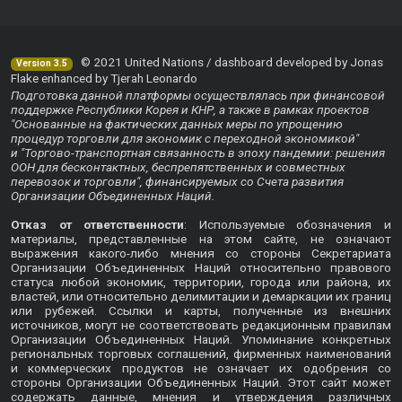
© 2021 United Nations / dashboard developed by Jonas
Version 3.5
Flake enhanced by Tjerah Leonardo
Подготовка данной платформы осуществлялась при финансовой
поддержке Республики Корея и КНР, а также в рамках проектов
"Основанные на фактических данных меры по упрощению
процедур торговли для экономик с переходной экономикой"
и "Торгово-транспортная связанность в эпоху пандемии: решения
ООН для бесконтактных, беспрепятственных и совместных
перевозок и торговли", финансируемых со Счета развития
Организации Объединенных Наций.
Отказ от ответственности
: Используемые обозначения и
материалы, представленные на этом сайте, не означают
выражения какого-либо мнения со стороны Секретариата
Организации Объединенных Наций относительно правового
статуса любой экономик, территории, города или района, их
властей, или относительно делимитации и демаркации их границ
или рубежей. Ссылки и карты, полученные из внешних
источников, могут не соответствовать редакционным правилам
Организации Объединенных Наций. Упоминание конкретных
региональных торговых соглашений, фирменных наименований
и коммерческих продуктов не означает их одобрения со
стороны Организации Объединенных Наций. Этот сайт может
содержать данные, мнения и утверждения различных