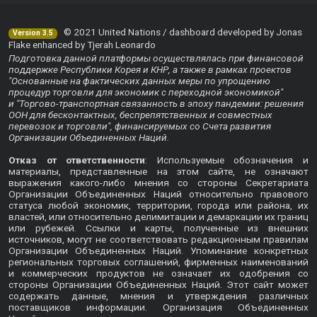
© 2021 United Nations / dashboard developed by Jonas
Version 3.5
Flake enhanced by Tjerah Leonardo
Подготовка данной платформы осуществлялась при финансовой
поддержке Республики Корея и КНР, а также в рамках проектов
"Основанные на фактических данных меры по упрощению
процедур торговли для экономик с переходной экономикой"
и "Торгово-транспортная связанность в эпоху пандемии: решения
ООН для бесконтактных, беспрепятственных и совместных
перевозок и торговли", финансируемых со Счета развития
Организации Объединенных Наций.
Отказ от ответственности
: Используемые обозначения и
материалы, представленные на этом сайте, не означают
выражения какого-либо мнения со стороны Секретариата
Организации Объединенных Наций относительно правового
статуса любой экономик, территории, города или района, их
властей, или относительно делимитации и демаркации их границ
или рубежей. Ссылки и карты, полученные из внешних
источников, могут не соответствовать редакционным правилам
Организации Объединенных Наций. Упоминание конкретных
региональных торговых соглашений, фирменных наименований
и коммерческих продуктов не означает их одобрения со
стороны Организации Объединенных Наций. Этот сайт может
содержать данные, мнения и утверждения различных
поставщиков информации. Организация Объединенных