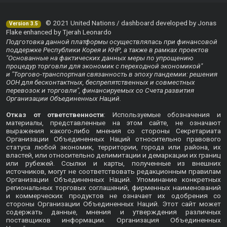
© 2021 United Nations / dashboard developed by Jonas
Version 3.5
Flake enhanced by Tjerah Leonardo
Подготовка данной платформы осуществлялась при финансовой
поддержке Республики Корея и КНР, а также в рамках проектов
"Основанные на фактических данных меры по упрощению
процедур торговли для экономик с переходной экономикой"
и "Торгово-транспортная связанность в эпоху пандемии: решения
ООН для бесконтактных, беспрепятственных и совместных
перевозок и торговли", финансируемых со Счета развития
Организации Объединенных Наций.
Отказ от ответственности
: Используемые обозначения и
материалы, представленные на этом сайте, не означают
выражения какого-либо мнения со стороны Секретариата
Организации Объединенных Наций относительно правового
статуса любой экономик, территории, города или района, их
властей, или относительно делимитации и демаркации их границ
или рубежей. Ссылки и карты, полученные из внешних
источников, могут не соответствовать редакционным правилам
Организации Объединенных Наций. Упоминание конкретных
региональных торговых соглашений, фирменных наименований
и коммерческих продуктов не означает их одобрения со
стороны Организации Объединенных Наций. Этот сайт может
содержать данные, мнения и утверждения различных
поставщиков информации. Организация Объединенных