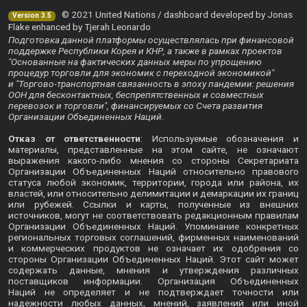
© 2021 United Nations / dashboard developed by Jonas
Version 3.5
Flake enhanced by Tjerah Leonardo
Подготовка данной платформы осуществлялась при финансовой
поддержке Республики Корея и КНР, а также в рамках проектов
"Основанные на фактических данных меры по упрощению
процедур торговли для экономик с переходной экономикой"
и "Торгово-транспортная связанность в эпоху пандемии: решения
ООН для бесконтактных, беспрепятственных и совместных
перевозок и торговли", финансируемых со Счета развития
Организации Объединенных Наций.
Отказ от ответственности
: Используемые обозначения и
материалы, представленные на этом сайте, не означают
выражения какого-либо мнения со стороны Секретариата
Организации Объединенных Наций относительно правового
статуса любой экономик, территории, города или района, их
властей, или относительно делимитации и демаркации их границ
или рубежей. Ссылки и карты, полученные из внешних
источников, могут не соответствовать редакционным правилам
Организации Объединенных Наций. Упоминание конкретных
региональных торговых соглашений, фирменных наименований
и коммерческих продуктов не означает их одобрения со
стороны Организации Объединенных Наций. Этот сайт может
содержать данные, мнения и утверждения различных
поставщиков информации. Организация Объединенных
Наций не определяет и не подтверждает точности или
надежности любых данных, мнений, заявлений или иной