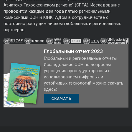
Азиатско-Тихоокеанском регионе" (CPTA). Исследование
проводится каждые два года пятью региональными
комиссиями ООН и ЮНКТАДом в сотрудничестве с
постоянно растущим числом глобальных и региональных
партнеров.
Глобальный отчет 2023
Глобальный и региональные отчеты
Исследования ООН по вопросам
упрощения процедур торговли с
использованием цифровых и
устойчивых технологий можно скачать
здесь:
СКАЧАТЬ