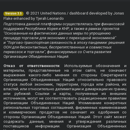
© 2021 United Nations / dashboard developed by Jonas
Version 3.5
Flake enhanced by Tjerah Leonardo
Подготовка данной платформы осуществлялась при финансовой
поддержке Республики Корея и КНР, а также в рамках проектов
"Основанные на фактических данных меры по упрощению
процедур торговли для экономик с переходной экономикой"
и "Торгово-транспортная связанность в эпоху пандемии: решения
ООН для бесконтактных, беспрепятственных и совместных
перевозок и торговли", финансируемых со Счета развития
Организации Объединенных Наций.
Отказ от ответственности
: Используемые обозначения и
материалы, представленные на этом сайте, не означают
выражения какого-либо мнения со стороны Секретариата
Организации Объединенных Наций относительно правового
статуса любой экономик, территории, города или района, их
властей, или относительно делимитации и демаркации их границ
или рубежей. Ссылки и карты, полученные из внешних
источников, могут не соответствовать редакционным правилам
Организации Объединенных Наций. Упоминание конкретных
региональных торговых соглашений, фирменных наименований
и коммерческих продуктов не означает их одобрения со
стороны Организации Объединенных Наций. Этот сайт может
содержать данные, мнения и утверждения различных
поставщиков информации. Организация Объединенных