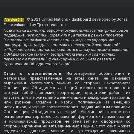
© 2021 United Nations / dashboard developed by Jonas
Version 3.5
Flake enhanced by Tjerah Leonardo
Подготовка данной платформы осуществлялась при финансовой
поддержке Республики Корея и КНР, а также в рамках проектов
"Основанные на фактических данных меры по упрощению
процедур торговли для экономик с переходной экономикой"
и "Торгово-транспортная связанность в эпоху пандемии: решения
ООН для бесконтактных, беспрепятственных и совместных
перевозок и торговли", финансируемых со Счета развития
Организации Объединенных Наций.
Отказ от ответственности
: Используемые обозначения и
материалы, представленные на этом сайте, не означают
выражения какого-либо мнения со стороны Секретариата
Организации Объединенных Наций относительно правового
статуса любой экономик, территории, города или района, их
властей, или относительно делимитации и демаркации их границ
или рубежей. Ссылки и карты, полученные из внешних
источников, могут не соответствовать редакционным правилам
Организации Объединенных Наций. Упоминание конкретных
региональных торговых соглашений, фирменных наименований
и коммерческих продуктов не означает их одобрения со
стороны Организации Объединенных Наций. Этот сайт может
содержать данные, мнения и утверждения различных