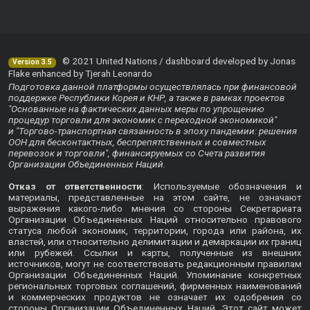
© 2021 United Nations / dashboard developed by Jonas
Version 3.5
Flake enhanced by Tjerah Leonardo
Подготовка данной платформы осуществлялась при финансовой
поддержке Республики Корея и КНР, а также в рамках проектов
"Основанные на фактических данных меры по упрощению
процедур торговли для экономик с переходной экономикой"
и "Торгово-транспортная связанность в эпоху пандемии: решения
ООН для бесконтактных, беспрепятственных и совместных
перевозок и торговли", финансируемых со Счета развития
Организации Объединенных Наций.
Отказ от ответственности
: Используемые обозначения и
материалы, представленные на этом сайте, не означают
выражения какого-либо мнения со стороны Секретариата
Организации Объединенных Наций относительно правового
статуса любой экономик, территории, города или района, их
властей, или относительно делимитации и демаркации их границ
или рубежей. Ссылки и карты, полученные из внешних
источников, могут не соответствовать редакционным правилам
Организации Объединенных Наций. Упоминание конкретных
региональных торговых соглашений, фирменных наименований
и коммерческих продуктов не означает их одобрения со
стороны Организации Объединенных Наций. Этот сайт может