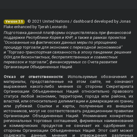
© 2021 United Nations / dashboard developed by Jonas
Version 3.5
Flake enhanced by Tjerah Leonardo
Подготовка данной платформы осуществлялась при финансовой
поддержке Республики Корея и КНР, а также в рамках проектов
"Основанные на фактических данных меры по упрощению
процедур торговли для экономик с переходной экономикой"
и "Торгово-транспортная связанность в эпоху пандемии: решения
ООН для бесконтактных, беспрепятственных и совместных
перевозок и торговли", финансируемых со Счета развития
Организации Объединенных Наций.
Отказ от ответственности
: Используемые обозначения и
материалы, представленные на этом сайте, не означают
выражения какого-либо мнения со стороны Секретариата
Организации Объединенных Наций относительно правового
статуса любой экономик, территории, города или района, их
властей, или относительно делимитации и демаркации их границ
или рубежей. Ссылки и карты, полученные из внешних
источников, могут не соответствовать редакционным правилам
Организации Объединенных Наций. Упоминание конкретных
региональных торговых соглашений, фирменных наименований
и коммерческих продуктов не означает их одобрения со
стороны Организации Объединенных Наций. Этот сайт может
содержать данные, мнения и утверждения различных