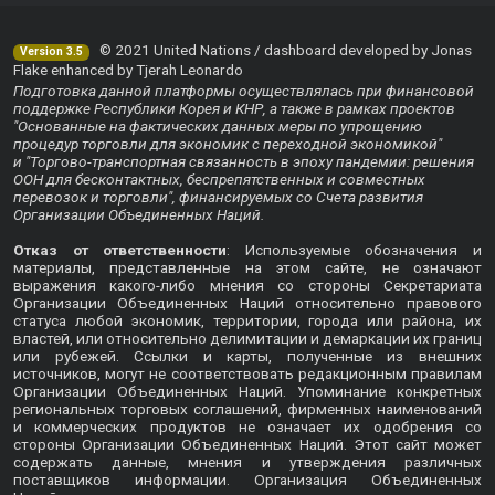
© 2021 United Nations / dashboard developed by Jonas
Version 3.5
Flake enhanced by Tjerah Leonardo
Подготовка данной платформы осуществлялась при финансовой
поддержке Республики Корея и КНР, а также в рамках проектов
"Основанные на фактических данных меры по упрощению
процедур торговли для экономик с переходной экономикой"
и "Торгово-транспортная связанность в эпоху пандемии: решения
ООН для бесконтактных, беспрепятственных и совместных
перевозок и торговли", финансируемых со Счета развития
Организации Объединенных Наций.
Отказ от ответственности
: Используемые обозначения и
материалы, представленные на этом сайте, не означают
выражения какого-либо мнения со стороны Секретариата
Организации Объединенных Наций относительно правового
статуса любой экономик, территории, города или района, их
властей, или относительно делимитации и демаркации их границ
или рубежей. Ссылки и карты, полученные из внешних
источников, могут не соответствовать редакционным правилам
Организации Объединенных Наций. Упоминание конкретных
региональных торговых соглашений, фирменных наименований
и коммерческих продуктов не означает их одобрения со
стороны Организации Объединенных Наций. Этот сайт может
содержать данные, мнения и утверждения различных
поставщиков информации. Организация Объединенных