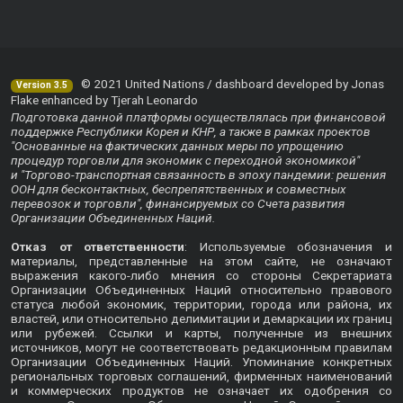
© 2021 United Nations / dashboard developed by Jonas
Version 3.5
Flake enhanced by Tjerah Leonardo
Подготовка данной платформы осуществлялась при финансовой
поддержке Республики Корея и КНР, а также в рамках проектов
"Основанные на фактических данных меры по упрощению
процедур торговли для экономик с переходной экономикой"
и "Торгово-транспортная связанность в эпоху пандемии: решения
ООН для бесконтактных, беспрепятственных и совместных
перевозок и торговли", финансируемых со Счета развития
Организации Объединенных Наций.
Отказ от ответственности
: Используемые обозначения и
материалы, представленные на этом сайте, не означают
выражения какого-либо мнения со стороны Секретариата
Организации Объединенных Наций относительно правового
статуса любой экономик, территории, города или района, их
властей, или относительно делимитации и демаркации их границ
или рубежей. Ссылки и карты, полученные из внешних
источников, могут не соответствовать редакционным правилам
Организации Объединенных Наций. Упоминание конкретных
региональных торговых соглашений, фирменных наименований
и коммерческих продуктов не означает их одобрения со