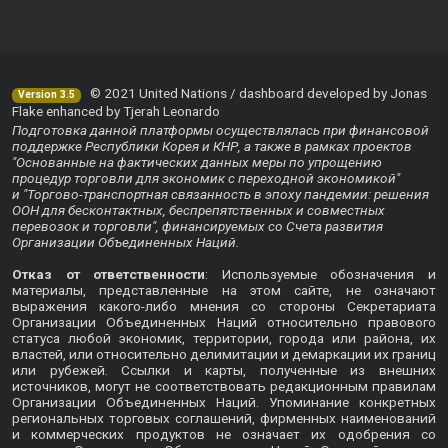
© 2021 United Nations / dashboard developed by Jonas
Version 3.5
Flake enhanced by Tjerah Leonardo
Подготовка данной платформы осуществлялась при финансовой
поддержке Республики Корея и КНР, а также в рамках проектов
"Основанные на фактических данных меры по упрощению
процедур торговли для экономик с переходной экономикой"
и "Торгово-транспортная связанность в эпоху пандемии: решения
ООН для бесконтактных, беспрепятственных и совместных
перевозок и торговли", финансируемых со Счета развития
Организации Объединенных Наций.
Отказ от ответственности
: Используемые обозначения и
материалы, представленные на этом сайте, не означают
выражения какого-либо мнения со стороны Секретариата
Организации Объединенных Наций относительно правового
статуса любой экономик, территории, города или района, их
властей, или относительно делимитации и демаркации их границ
или рубежей. Ссылки и карты, полученные из внешних
источников, могут не соответствовать редакционным правилам
Организации Объединенных Наций. Упоминание конкретных
региональных торговых соглашений, фирменных наименований
и коммерческих продуктов не означает их одобрения со