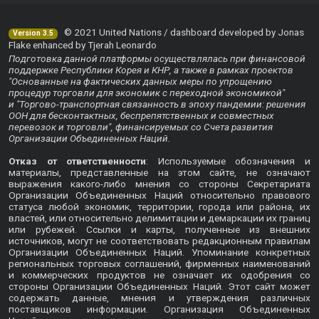
© 2021 United Nations / dashboard developed by Jonas
Version 3.5
Flake enhanced by Tjerah Leonardo
Подготовка данной платформы осуществлялась при финансовой
поддержке Республики Корея и КНР, а также в рамках проектов
"Основанные на фактических данных меры по упрощению
процедур торговли для экономик с переходной экономикой"
и "Торгово-транспортная связанность в эпоху пандемии: решения
ООН для бесконтактных, беспрепятственных и совместных
перевозок и торговли", финансируемых со Счета развития
Организации Объединенных Наций.
Отказ от ответственности
: Используемые обозначения и
материалы, представленные на этом сайте, не означают
выражения какого-либо мнения со стороны Секретариата
Организации Объединенных Наций относительно правового
статуса любой экономик, территории, города или района, их
властей, или относительно делимитации и демаркации их границ
или рубежей. Ссылки и карты, полученные из внешних
источников, могут не соответствовать редакционным правилам
Организации Объединенных Наций. Упоминание конкретных
региональных торговых соглашений, фирменных наименований
и коммерческих продуктов не означает их одобрения со
стороны Организации Объединенных Наций. Этот сайт может
содержать данные, мнения и утверждения различных
поставщиков информации. Организация Объединенных