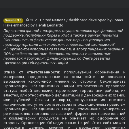
© 2021 United Nations / dashboard developed by Jonas
Version 3.5
Flake enhanced by Tjerah Leonardo
Подготовка данной платформы осуществлялась при финансовой
поддержке Республики Корея и КНР, а также в рамках проектов
"Основанные на фактических данных меры по упрощению
процедур торговли для экономик с переходной экономикой"
и "Торгово-транспортная связанность в эпоху пандемии: решения
ООН для бесконтактных, беспрепятственных и совместных
перевозок и торговли", финансируемых со Счета развития
Организации Объединенных Наций.
Отказ от ответственности
: Используемые обозначения и
материалы, представленные на этом сайте, не означают
выражения какого-либо мнения со стороны Секретариата
Организации Объединенных Наций относительно правового
статуса любой экономик, территории, города или района, их
властей, или относительно делимитации и демаркации их границ
или рубежей. Ссылки и карты, полученные из внешних
источников, могут не соответствовать редакционным правилам
Организации Объединенных Наций. Упоминание конкретных
региональных торговых соглашений, фирменных наименований
и коммерческих продуктов не означает их одобрения со
стороны Организации Объединенных Наций. Этот сайт может
содержать данные, мнения и утверждения различных